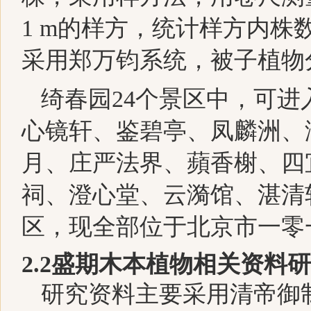
1 m
的样方，统计样方内株
采用郑万钧系统，被子植物
绮春园
2
4
个景区中，可进
心镜轩、鉴碧亭、凤麟洲、
月、庄严法界、蘋香榭、四
祠、澄心堂、云漪馆、湛清
区，现全部位于北京市一零
2
.2
盛期木本植物相关资料研
研究资料主要采用清帝御