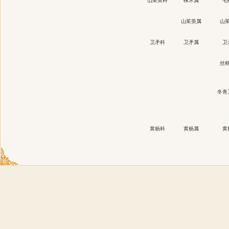
山茱萸科
梾木属
毛
山茱萸属
山
卫矛科
卫矛属
卫
丝
冬青
黄杨科
黄杨属
黄