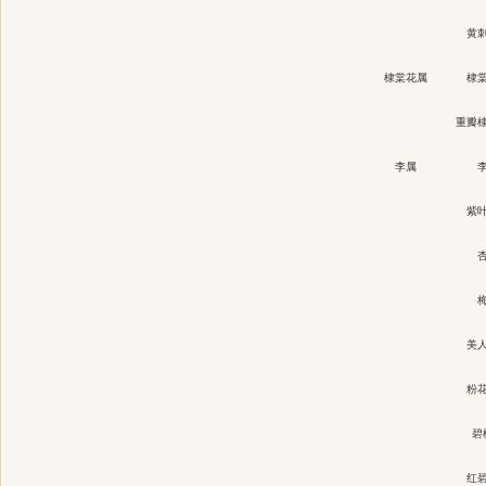
黄
棣棠花属
棣
重瓣
李属
紫
美
粉
碧
红