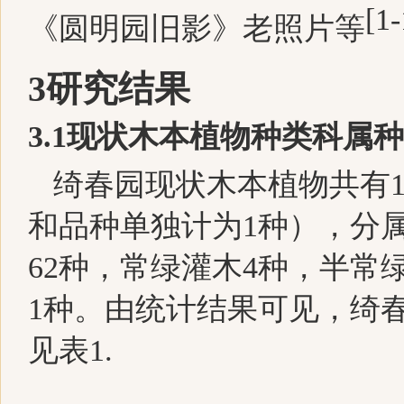
[
1-
《圆明园旧影》老照片等
3
研究结果
3
.1
现状木本植物种类科属种
绮春园现状木本植物共有
和品种单独计为
1
种），分
6
2
种，常绿灌木
4
种，半常
1
种。由统计结果可见，绮
见表
1
.