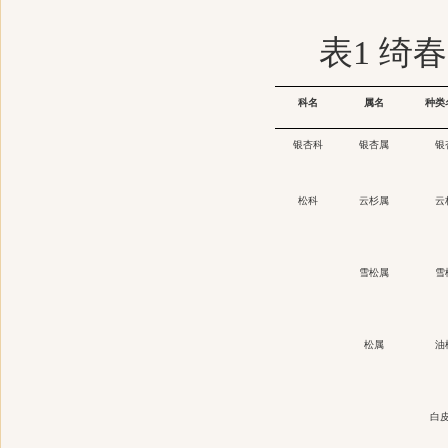
表
1
绮春
科名
属名
种类
银杏科
银杏属
银
松科
云杉属
云
雪松属
雪
松属
油
白