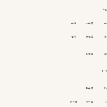
华
杉科
水杉属
水
柏科
侧柏属
侧
圆柏属
圆
叉子
刺柏属
刺
木兰科
木兰属
玉