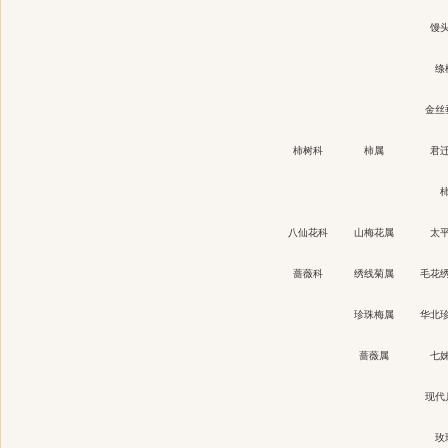
馒
绦
金丝
柿树科
柿属
君
八仙花科
山梅花属
太
蔷薇科
绣线菊属
毛花
珍珠梅属
华北
蔷薇属
七
现代
玫