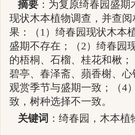
摘要
：
为复原绮春园盛期
现状木本植物调查，并查阅
果：（
1
）绮春园现状木本
盛期不存在；（
2
）绮春园
的梧桐、石榴、桂花和楸；
碧亭、春泽斋、蘋香榭、心
观赏季节与盛期一致；（
4
致，树种选择不一致。
关键词
：
绮春园，木本植