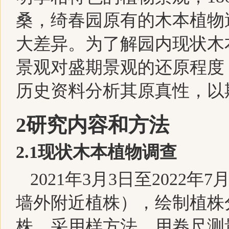
桑，绮春园原有的木本植物
大差异。为了解园内现状木
景观对盛期景观的还原程度
历史资料分析其原真性，以
2
研究内容和方法
2
.1
现状木本植物调查
2021
年
3
月
3
日
至
2022
年
7
墙外附近植株），绘制植株
株，采用样方法，用卷尺测