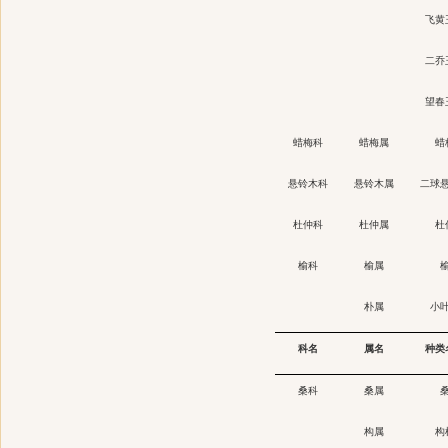
飞黄
二乔
望春
蜡梅科
蜡梅属
蜡
悬铃木科
悬铃木属
二球
杜仲科
杜仲属
杜
榆科
榆属
朴属
小
科名
属名
种类
桑科
桑属
构属
构