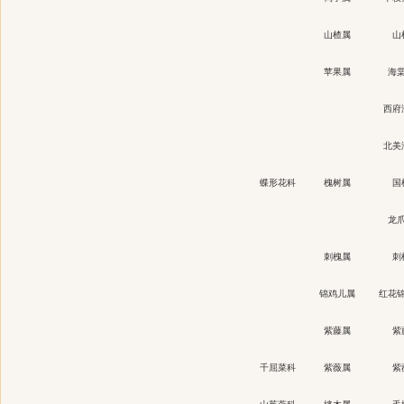
山楂属
山
苹果属
海
西府
北美
蝶形花科
槐树属
国
龙
刺槐属
刺
锦鸡儿属
红花
紫藤属
紫
千屈菜科
紫薇属
紫