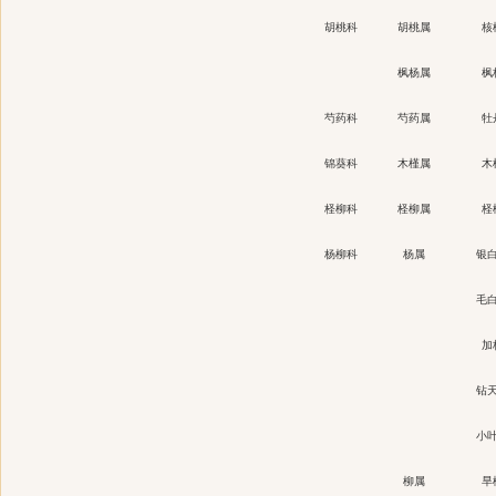
胡桃科
胡桃属
核
枫杨属
枫
芍药科
芍药属
牡
锦葵科
木槿属
木
柽柳科
柽柳属
柽
杨柳科
杨属
银
毛
加
钻
小
柳属
旱