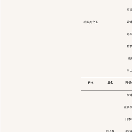
菊
韩国姜允玉
紫
寿
垂
山
白
科名
属名
种类
榆
重瓣
日本
栒子属
平枝