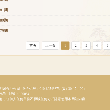
81期
80期
79期
首页
上一页
1
2
3
4
5
明园遗址公园
服务热线：010-62543673（8：30-17：00）
8号
邮编：100084
有，任何人任何单位不得以任何方式随意使用本网站内容