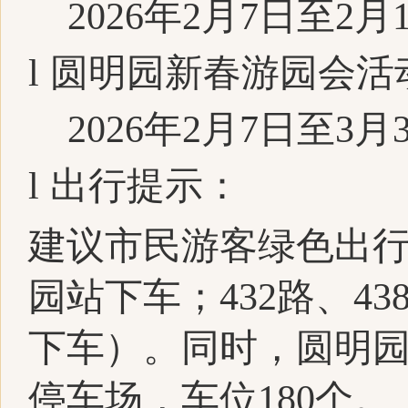
2026
年
2
月
7
日至
2
月
l
圆明园新春游园会活
2026
年
2
月
7
日至
3
月
l
出行提示：
建议市民游客绿色出
园站下车；
432
路、
43
下车）。同时，圆明
停车场，车位
180
个。