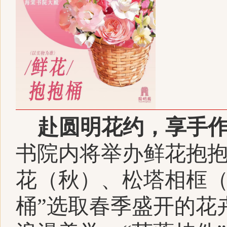
赴圆明花约，享手
书院内将举办鲜花抱
花（秋）、松塔相框（
桶”选取春季盛开的花